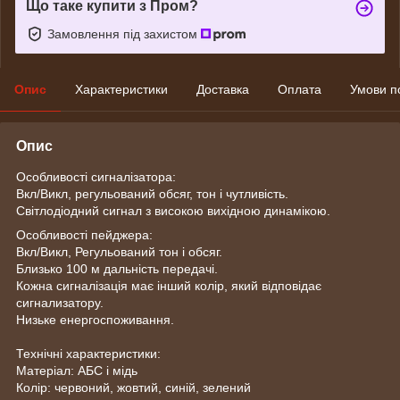
Що таке купити з Пром?
Замовлення під захистом
Опис
Характеристики
Доставка
Оплата
Умови п
Опис
Особливості сигналізатора:
Вкл/Викл, регульований обсяг, тон і чутливість.
Світлодіодний сигнал з високою вихідною динамікою.
Особливості пейджера:
Вкл/Викл, Регульований тон і обсяг.
Близько 100 м дальність передачі.
Кожна сигналізація має інший колір, який відповідає
сигнализатору.
Низьке енергоспоживання.
Технічні характеристики:
Матеріал: АБС і мідь
Колір: червоний, жовтий, синій, зелений