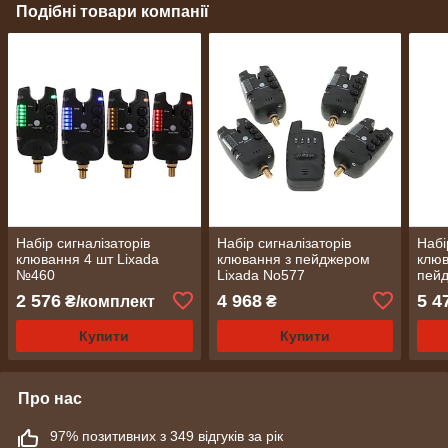
Подібні товари компанії
Набір сигналізаторів
Набір сигналізаторів
Набі
клювання 4 шт Lixada
клювання з пейджером
клюв
№460
Lixada No577
пейд
No9
2 576
4 968
5 4
₴/комплект
₴
Купити
Купити
Про нас
97% позитивних з 349 відгуків за рік