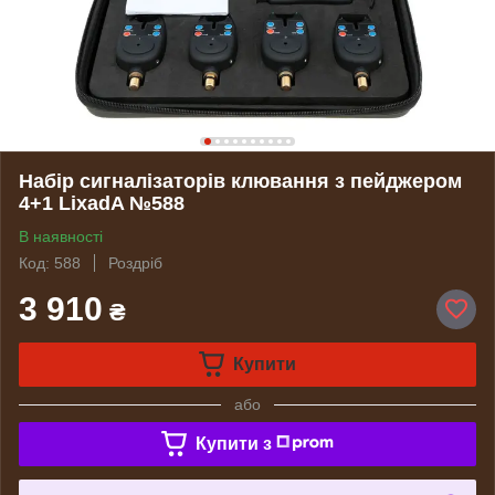
Набір сигналізаторів клювання з пейджером
4+1 LixadA №588
В наявності
Код: 588
Роздріб
3 910
₴
Купити
або
Купити з