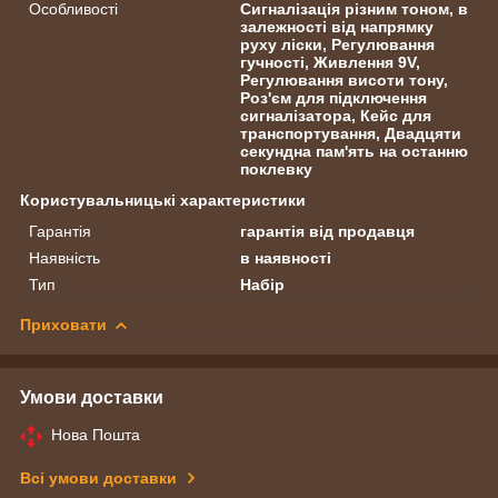
Особливості
Сигналізація різним тоном, в
залежності від напрямку
руху ліски, Регулювання
гучності, Живлення 9V,
Регулювання висоти тону,
Роз'єм для підключення
сигналізатора, Кейс для
транспортування, Двадцяти
секундна пам'ять на останню
поклевку
Користувальницькі характеристики
Гарантія
гарантія від продавця
Наявність
в наявності
Тип
Набір
Приховати
Умови доставки
Нова Пошта
Всі умови доставки