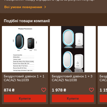
Всі умови повернення
Подібні товари компанії
Бездротовий дзвінок 1 + 1
Бездротовий дзвінок 1 + 3
Безд
CACAZI No1039
CACAZI No1038
CAC
874
1 978
1 1
₴
₴
Купити
Купити