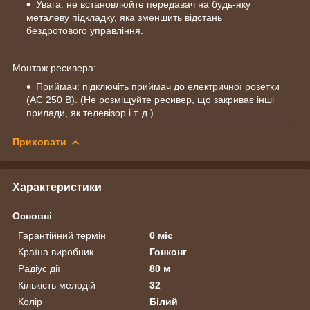
Увага: не встановлюйте передавач на будь-яку
металеву підкладку, яка зменшить відстань
бездротового управління.
Монтаж ресивера:
Приймач: підключіть приймач до електричної розетки
(AC 250 В). (Не розміщуйте ресивер, що закриває інші
прилади, як телевізор і т. д.)
Приховати
Характеристики
Основні
Гарантійний термін
0 міс
Країна виробник
Гонконг
Радіус дії
80 м
Кількість мелодій
32
Колір
Білий