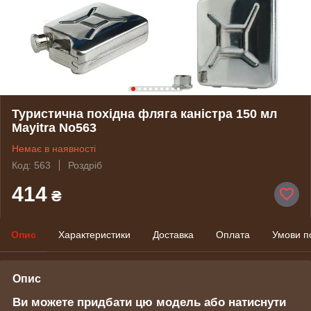
Туристична похідна фляга каністра 150 мл
Mayitra No563
Немає в наявності
Код: 563
Роздріб
414
₴
Опис
Характеристики
Доставка
Оплата
Умови п
Опис
Ви можете придбати цю модель або натиснути