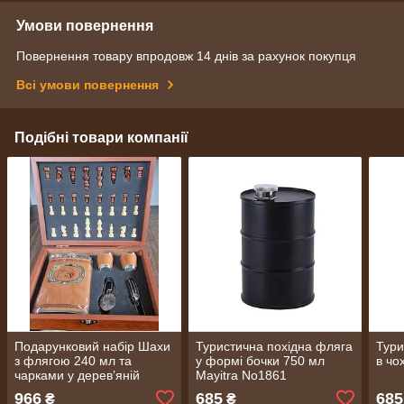
Умови повернення
Повернення товару впродовж 14 днів за рахунок покупця
Всі умови повернення
Подібні товари компанії
Подарунковий набір Шахи
Туристична похідна фляга
Тури
з флягою 240 мл та
у формі бочки 750 мл
в чо
чарками у дерев’яній
Mayitra No1861
коробці (2336)
966
685
685
₴
₴