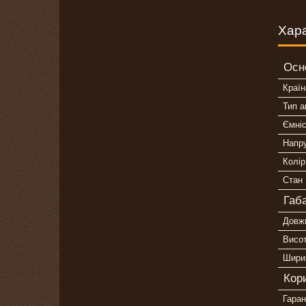
Хар
Осн
Країн
Тип 
Ємні
Напр
Колір
Стан
Габ
Довж
Висо
Шири
Кор
Гаран