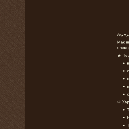
Акуму
Має ви
електр
🔥 Пе
с
п
⚙️ Ха
Т
Н