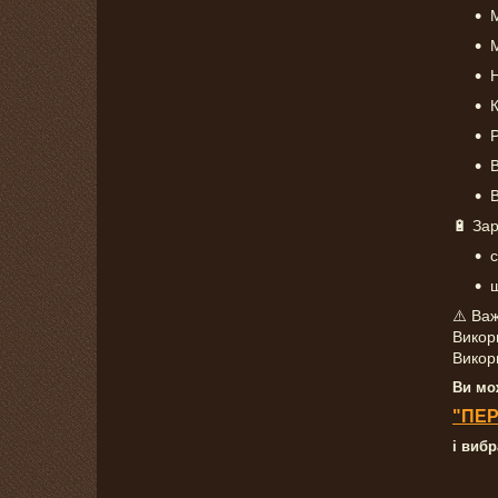
Н
К
Р
В
🔋 За
⚠️ Ва
Викор
Викори
Ви мо
"ПЕР
і виб