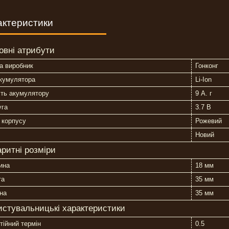
актеристики
овні атрибути
а виробник
Гонконг
акумулятора
Li-Ion
сть акумулятору
9 А. г
уга
3.7 В
 корпусу
Рожевий
Новий
аритні розміри
ина
18 мм
та
35 мм
на
35 мм
истувальницькі характеристики
тійний термін
0.5