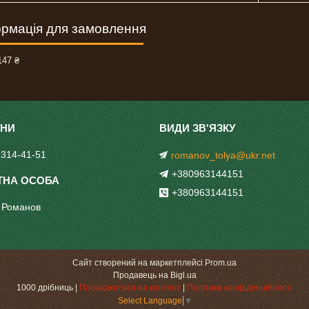
рмація для замовлення
47 ₴
 314-41-51
romanov_tolya@ukr.net
+380963144151
+380963144151
 Романов
Сайт створений на маркетплейсі
Prom.ua
Продавець на Bigl.ua
1000 дрібниць |
Поскаржитися на контент
|
Політика конфіденційності
Select Language
▼