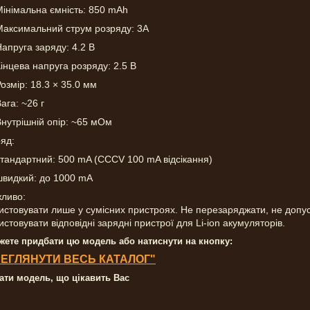
Мінімальна ємність: 850 mAh
Максимальний струм розряду: 3A
апруга заряду: 4.2 В
інцева напруга розряду: 2.5 В
озмір: 18.3 × 35.0 мм
ага: ~26 г
Внутрішній опір: ~65 мОм
ряд:
стандартний: 500 mA (CCCV 100 mA відсікання)
швидкий: до 1000 mA
жливо:
истовувати лише у сумісних пристроях. Не перезаряджати, не допус
стовувати відповідні зарядні пристрої для Li-ion акумуляторів.
жете придбати цю модель або натиснути на кнопку:
ЕГЛЯНУТИ ВЕСЬ КАТАЛОГ"
рати модель, що цікавить Вас