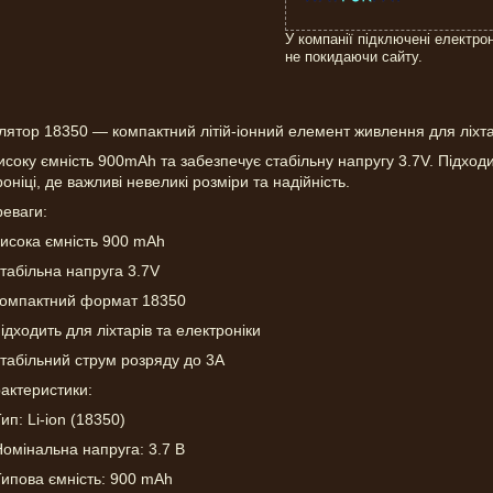
У компанії підключені електро
не покидаючи сайту.
лятор 18350 — компактний літій-іонний елемент живлення для ліхта
соку ємність 900mAh та забезпечує стабільну напругу 3.7V. Підходи
оніці, де важливі невеликі розміри та надійність.
реваги:
висока ємність 900 mAh
табільна напруга 3.7V
компактний формат 18350
ідходить для ліхтарів та електроніки
стабільний струм розряду до 3A
рактеристики:
ип: Li-ion (18350)
омінальна напруга: 3.7 В
Типова ємність: 900 mAh