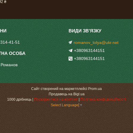
2 ₴
 314-41-51
romanov_tolya@ukr.net
+380963144151
+380963144151
 Романов
Сайт створений на маркетплейсі
Prom.ua
Продавець на Bigl.ua
1000 дрібниць |
Поскаржитися на контент
|
Політика конфіденційності
Select Language
▼