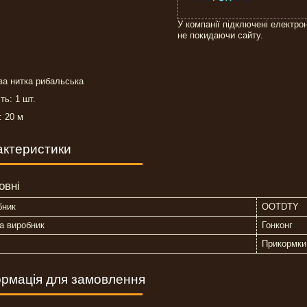
У компанії підключені електро
не покидаючи сайту.
ва нитка рибальська
ть: 1 шт.
: 20 м
актеристики
овні
бник
OOTDTY
а виробник
Гонконг
Прикормки
рмація для замовлення