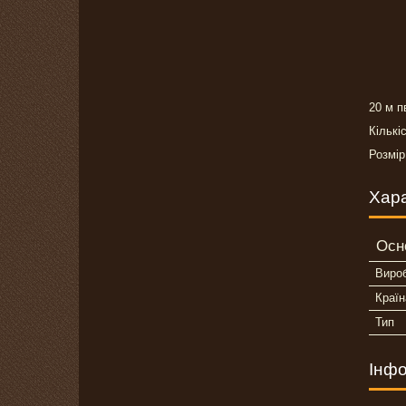
20 м п
Кількіс
Розмір
Хар
Осн
Виро
Країн
Тип
Інфо