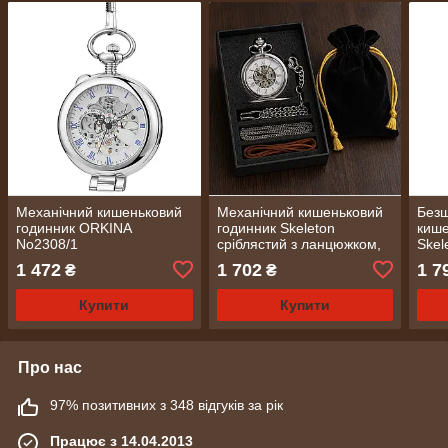
Механічний кишеньковий
Механічний кишеньковий
Без
годинник ORKINA
годинник Skeleton
кише
No2308/1
сріблястий з ланцюжком,
Skel
подарункова коробка
золо
1 472
1 702
1 7
₴
₴
(2381)
(237
Купити
Купити
Про нас
97% позитивних з 348 відгуків за рік
Працює з 14.04.2013