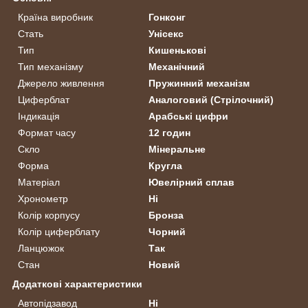
Країна виробник
Гонконг
Стать
Унісекс
Тип
Кишенькові
Тип механізму
Механічний
Джерело живлення
Пружинний механізм
Циферблат
Аналоговий (Стрілочний)
Індикація
Арабські цифри
Формат часу
12 годин
Скло
Мінеральне
Форма
Кругла
Матеріал
Ювелірний сплав
Хронометр
Ні
Колір корпусу
Бронза
Колір циферблату
Чорний
Ланцюжок
Так
Стан
Новий
Додаткові характеристики
Автопідзавод
Ні