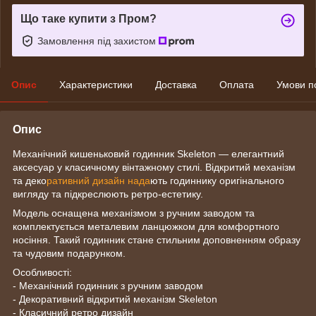
Що таке купити з Пром?
Замовлення під захистом
Опис
Характеристики
Доставка
Оплата
Умови п
Опис
Механічний кишеньковий годинник Skeleton — елегантний
аксесуар у класичному вінтажному стилі. Відкритий механізм
та деко
ративний дизайн нада
ють годиннику оригінального
вигляду та підкреслюють ретро-естетику.
Модель оснащена механізмом з ручним заводом та
комплектується металевим ланцюжком для комфортного
носіння. Такий годинник стане стильним доповненням образу
та чудовим подарунком.
Особливості:
- Механічний годинник з ручним заводом
- Декоративний відкритий механізм Skeleton
- Класичний ретро дизайн