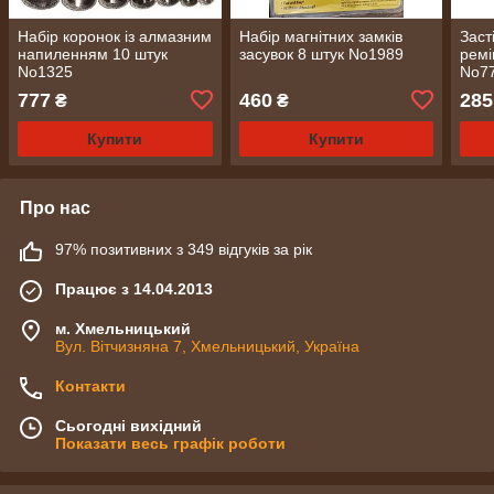
Набір коронок із алмазним
Набір магнітних замків
Заст
напиленням 10 штук
засувок 8 штук No1989
ремі
No1325
No7
777
460
285
₴
₴
Купити
Купити
Про нас
97% позитивних з 349 відгуків за рік
Працює з 14.04.2013
м. Хмельницький
Вул. Вітчизняна 7, Хмельницький, Україна
Контакти
Сьогодні вихідний
Показати весь графік роботи