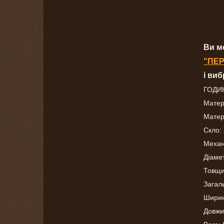
Ви м
"ПЕР
і ви
ГОДИ
Матер
Матер
Скло:
Механ
Діаме
Товщи
Загал
Ширин
Довжи