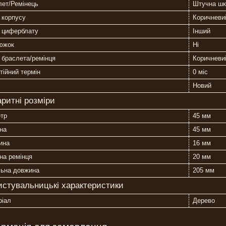
лет/Ремінець
Штучна шк
 корпусу
Коричневи
р циферблату
Інший
южок
Ні
 браслета/ремінця
Коричневи
тійний термін
0 міс
Новий
аритні розміри
етр
45 мм
на
45 мм
ина
16 мм
на ремінця
20 мм
льна довжина
205 мм
истувальницькі характеристики
ріал
Дерево