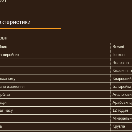
80 г
актеристики
овні
бник
Bewert
а виробник
Гонконг
ь
Чоловіча
Класичні г
еханізму
Кварцовий
ело живлення
Батарейка
рблат
Аналоговий
ація
Арабські 
ат часу
12 годин
Мінеральн
а
Кругла