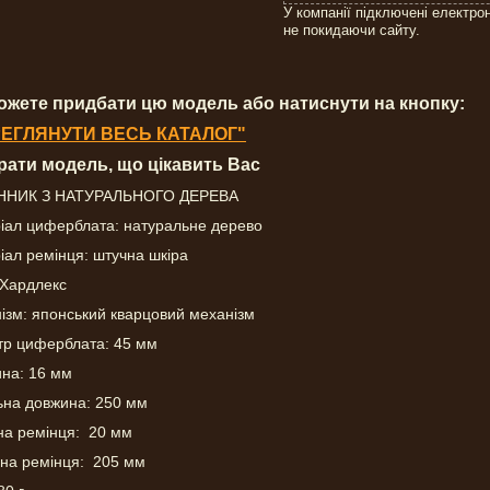
У компанії підключені електро
не покидаючи сайту.
ожете придбати цю модель або натиснути на кнопку:
ЕГЛЯНУТИ ВЕСЬ КАТАЛОГ"
брати модель, що цікавить Вас
ННИК З НАТУРАЛЬНОГО ДЕРЕВА
іал циферблата: натуральне дерево
іал ремінця: штучна шкіра
 Хардлекс
ізм: японський кварцовий механізм
тр циферблата: 45 мм
на: 16 мм
ьна довжина: 250 мм
а ремінця: 20 мм
на ремінця: 205 мм