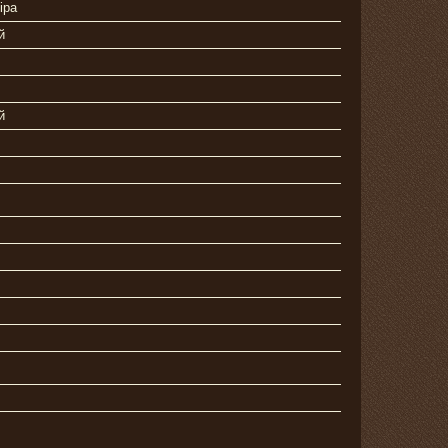
іра
й
й