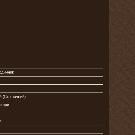
одинник
 (Стрілочний)
цифри
е