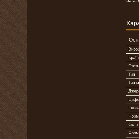
Вага: 
Хар
Осн
Виро
Країн
Стат
Тип
Тип м
Джер
Цифе
Індик
Форм
Скло
Форм