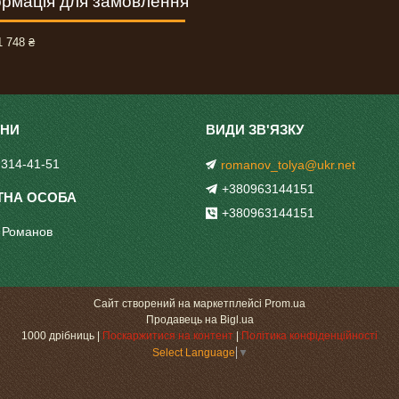
рмація для замовлення
 748 ₴
 314-41-51
romanov_tolya@ukr.net
+380963144151
+380963144151
 Романов
Сайт створений на маркетплейсі
Prom.ua
Продавець на Bigl.ua
1000 дрібниць |
Поскаржитися на контент
|
Політика конфіденційності
Select Language
▼