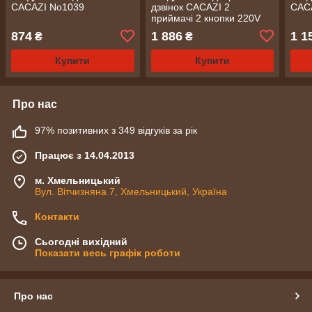
CACAZI No1039
дзвінок CACAZI 2
CAC
приймачі 2 кнопки 220V
(1043)
874
1 886
1 1
₴
₴
Купити
Купити
Про нас
97% позитивних з 349 відгуків за рік
Працює з 14.04.2013
м. Хмельницький
Вул. Вітчизняна 7, Хмельницький, Україна
Контакти
Сьогодні вихідний
Показати весь графік роботи
Про нас