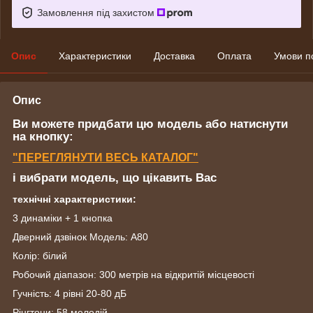
Замовлення під захистом
Опис
Характеристики
Доставка
Оплата
Умови п
Опис
Ви можете придбати цю модель або натиснути
на кнопку:
"ПЕРЕГЛЯНУТИ ВЕСЬ КАТАЛОГ"
і вибрати модель, що цікавить Вас
технічні характеристики:
3 динаміки + 1 кнопка
Дверний дзвінок Модель: A80
Колір: білий
Робочий діапазон: 300 метрів на відкритій місцевості
Гучність: 4 рівні 20-80 дБ
Рінгтони: 58 мелодій