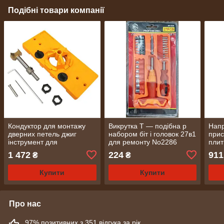
Подібні товари компанії
Кондуктор для монтажу
Викрутка Т — подібна p
Напр
дверних петель джиг
набором біт і головок 27в1
прис
інструмент для
для ремонту No2286
плит
деревооброблення No366
No1
1 472
224
911
₴
₴
Купити
Купити
Про нас
97% позитивних з 351 відгука за рік